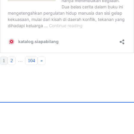
…
1
2
104
»