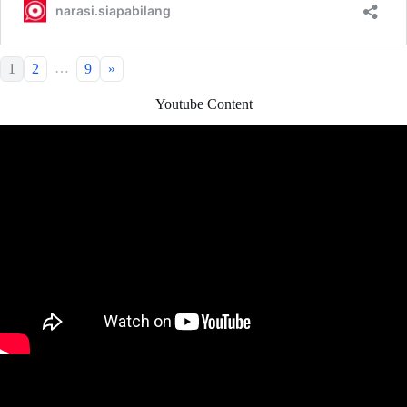
…
1
2
9
»
Youtube Content