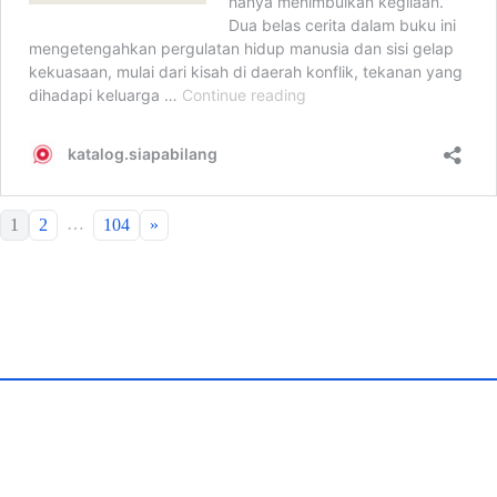
…
1
2
104
»