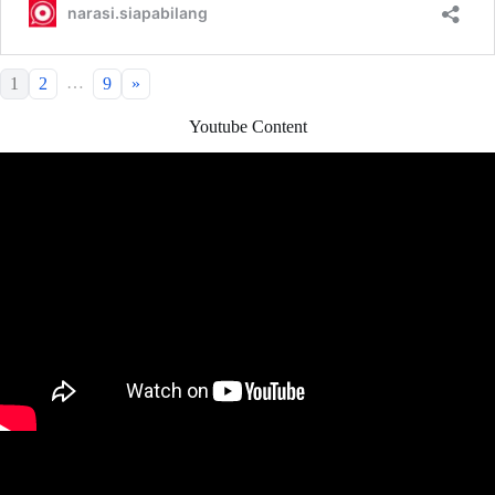
…
1
2
9
»
Youtube Content