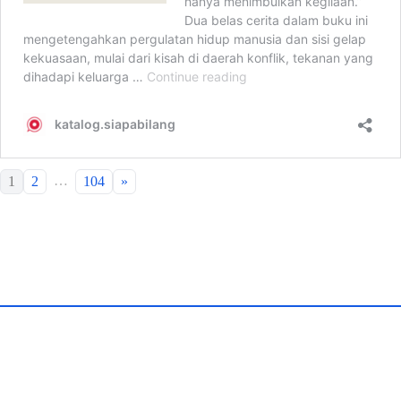
…
1
2
104
»