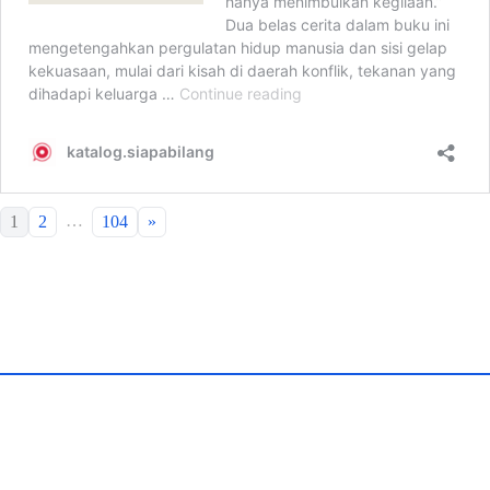
…
1
2
104
»