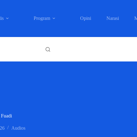
is
Program
Opini
Narasi
M
 Fuadi
026
Audios