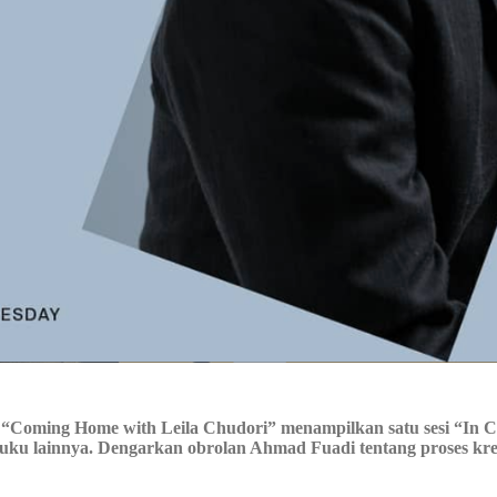
 “Coming Home with Leila Chudori” menampilkan satu sesi “In Co
uku lainnya. Dengarkan obrolan Ahmad Fuadi tentang proses kreat