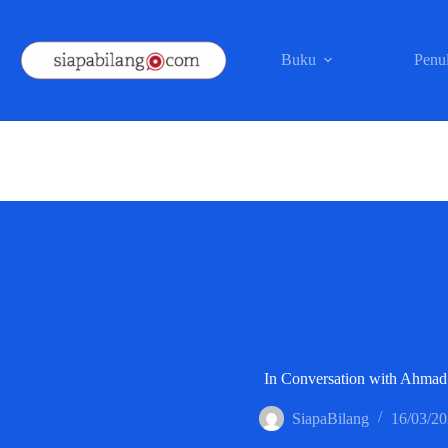
Skip
to
content
Buku
Penul
In Conversation with Ahmad
SiapaBilang
16/03/2