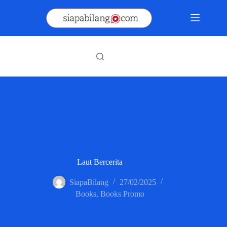
Skip
to
content
Laut Bercerita
SiapaBilang
27/02/2025
Books
,
Books Promo