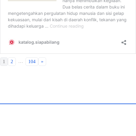
…
1
2
104
»