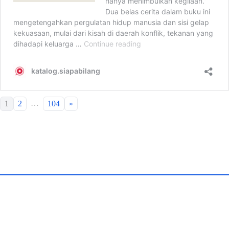
…
1
2
104
»