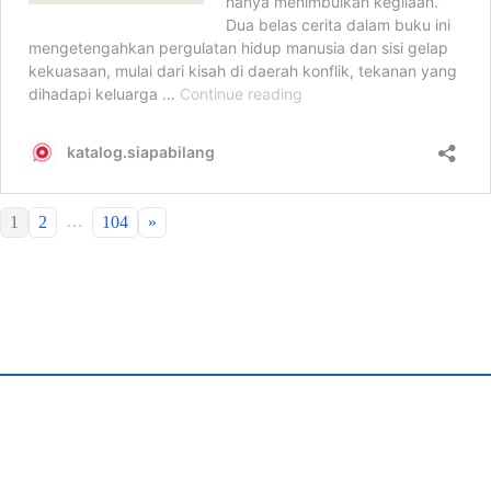
…
1
2
104
»