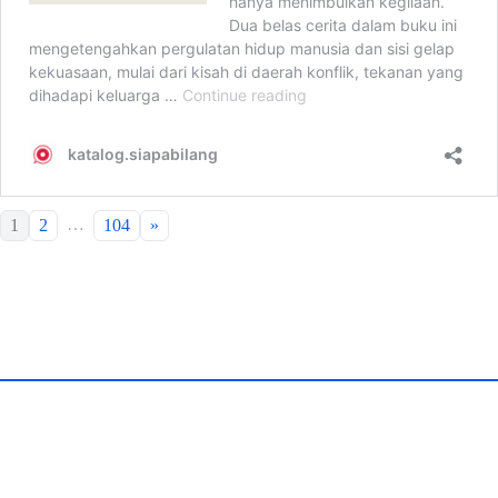
…
1
2
104
»