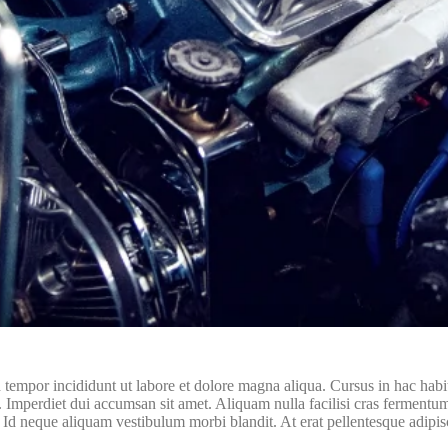
tempor incididunt ut labore et dolore magna aliqua. Cursus in hac habita
. Imperdiet dui accumsan sit amet. Aliquam nulla facilisi cras fermentum
 Id neque aliquam vestibulum morbi blandit. At erat pellentesque adipis