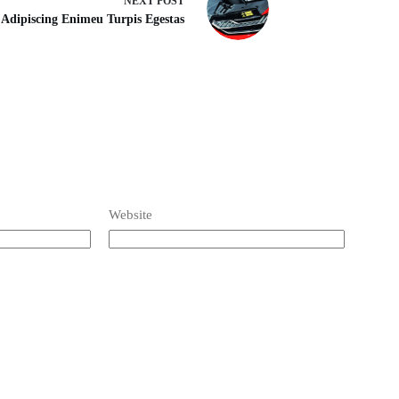
NEXT
POST
 Adipiscing Enimeu Turpis Egestas
Website