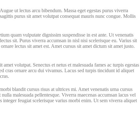
. Augue ut lectus arcu bibendum. Massa eget egestas purus viverra
 sagittis purus sit amet volutpat consequat mauris nunc congue. Mollis
etium quam vulputate dignissim suspendisse in est ante. Ut venenatis
 lectus sit. Purus viverra accumsan in nisl nisi scelerisque eu. Varius sit
rnare lectus sit amet est. Amet cursus sit amet dictum sit amet justo.
it amet volutpat. Senectus et netus et malesuada fames ac turpis egestas
d cras ornare arcu dui vivamus. Lacus sed turpis tincidunt id aliquet
cras.
morbi blandit cursus risus at ultrices mi. Amet venenatis urna cursus
diet nulla malesuada pellentesque. Viverra maecenas accumsan lacus vel
s integer feugiat scelerisque varius morbi enim. Ut sem viverra aliquet