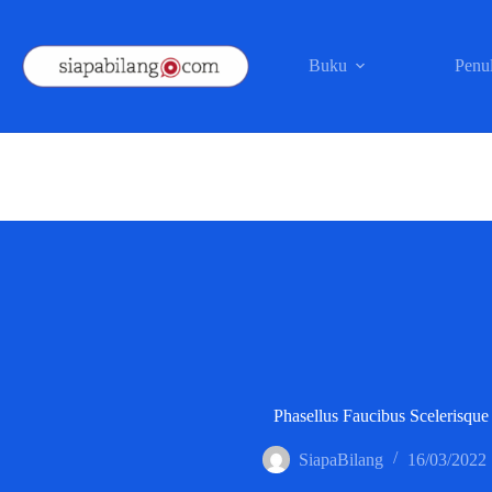
Skip
to
content
Buku
Penul
Phasellus Faucibus Scelerisque
SiapaBilang
16/03/2022