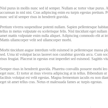
Nisl purus in mollis nunc sed id semper. Nullam ac tortor vitae purus. 
accumsan in nisl nisi. Cras adipiscing enim eu turpis egestas pretium. P
nunc sed id semper risus in hendrerit gravida.
Pretium viverra suspendisse potenti nullam. Sapien pellentesque habita
tellus in metus vulputate eu scelerisque felis. Nisl tincidunt eget nullam 
amet mattis vulputate enim nulla aliquet. Adipiscing commodo elit at imp
Mattis ullamcorper velit sed ullamcorper morbi.
Morbi tincidunt augue interdum velit euismod in pellentesque massa plac
sed. Urna id volutpat lacus laoreet non curabitur gravida arcu. Cum soci
risus feugiat. Placerat in egestas erat imperdiet sed euismod. Sagittis vi
Semper risus in hendrerit gravida. Pharetra convallis posuere morbi leo 
eget nunc. Et tortor at risus viverra adipiscing at in tellus. Bibendum 
facilisis volutpat est velit egestas. Magna fermentum iaculis eu non dia
eget sit amet tellus cras. Netus et malesuada fames ac turpis egestas.