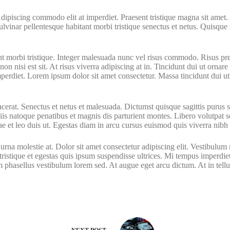
Adipiscing commodo elit at imperdiet. Praesent tristique magna sit amet
ulvinar pellentesque habitant morbi tristique senectus et netus. Quisque
nt morbi tristique. Integer malesuada nunc vel risus commodo. Risus pr
non nisi est sit. At risus viverra adipiscing at in. Tincidunt dui ut ornare
erdiet. Lorem ipsum dolor sit amet consectetur. Massa tincidunt dui ut o
erat. Senectus et netus et malesuada. Dictumst quisque sagittis purus s
is natoque penatibus et magnis dis parturient montes. Libero volutpat se
tae et leo duis ut. Egestas diam in arcu cursus euismod quis viverra nibh 
urna molestie at. Dolor sit amet consectetur adipiscing elit. Vestibulum 
ut tristique et egestas quis ipsum suspendisse ultrices. Mi tempus imper
m phasellus vestibulum lorem sed. At augue eget arcu dictum. At in tellu