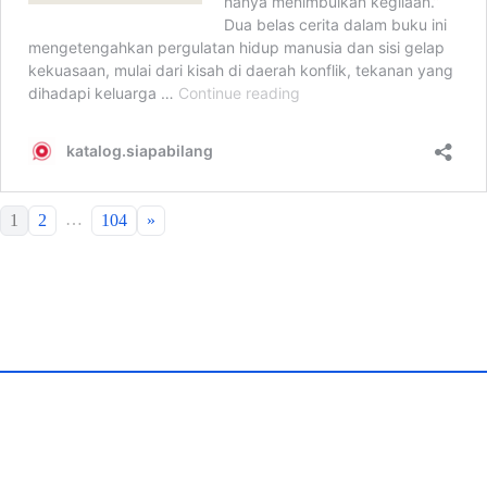
…
1
2
104
»