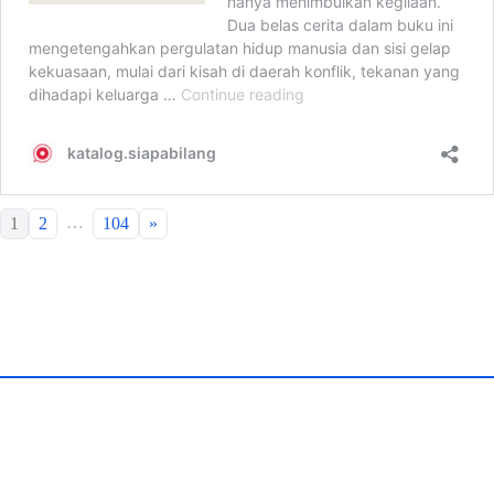
…
1
2
104
»