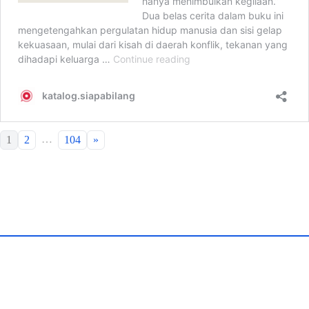
…
1
2
104
»