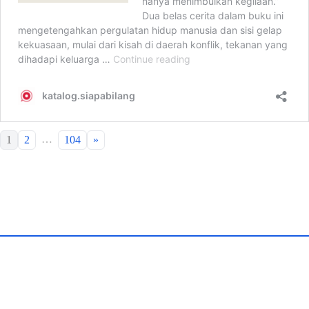
…
1
2
104
»