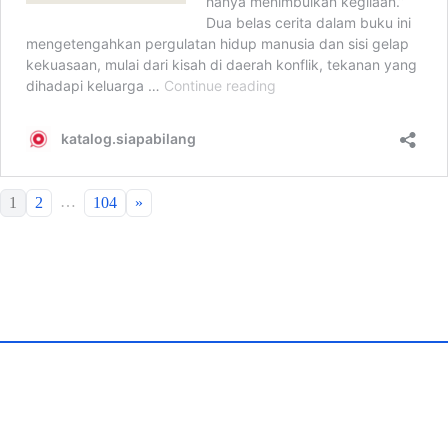
…
1
2
104
»