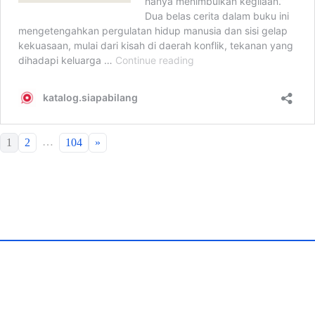
…
1
2
104
»