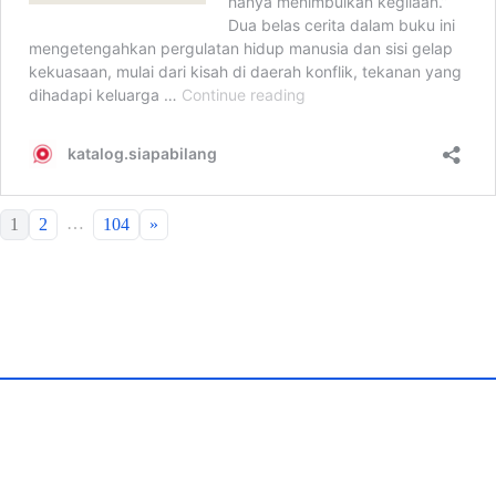
…
1
2
104
»