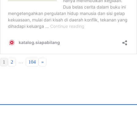
…
1
2
104
»