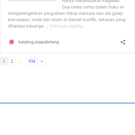
…
1
2
104
»