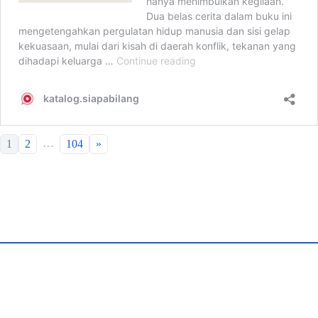
…
1
2
104
»