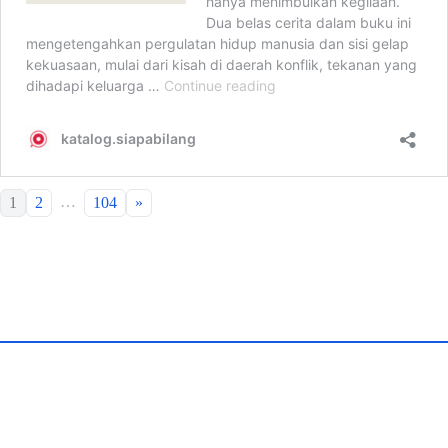
…
1
2
104
»