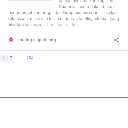
…
1
2
104
»