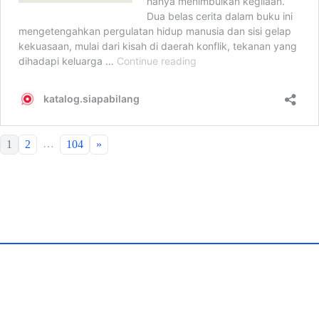
…
1
2
104
»