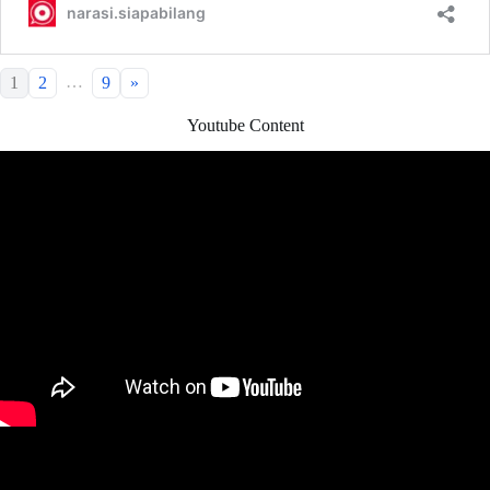
…
1
2
9
»
Youtube Content