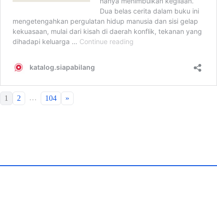
…
1
2
104
»