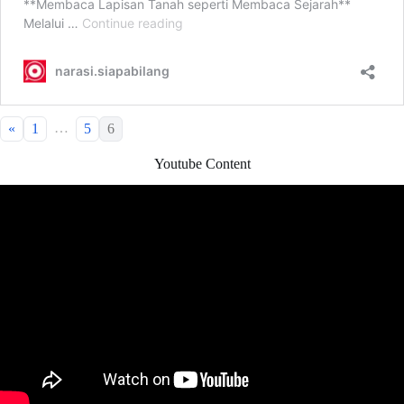
…
«
1
5
6
Youtube Content