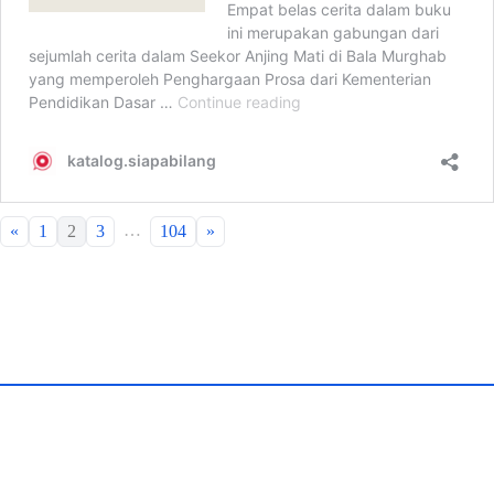
…
«
1
2
3
104
»