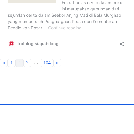
…
«
1
2
3
104
»