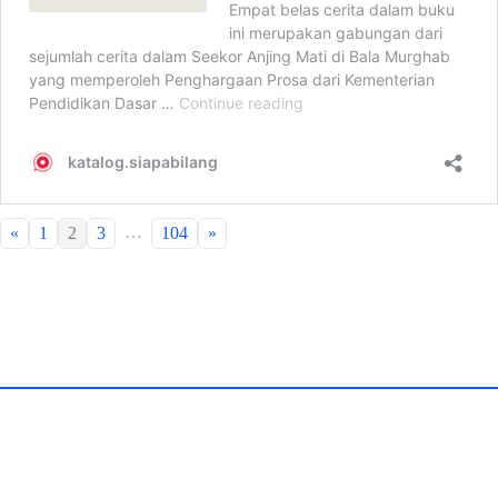
…
«
1
2
3
104
»