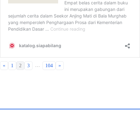
…
«
1
2
3
104
»