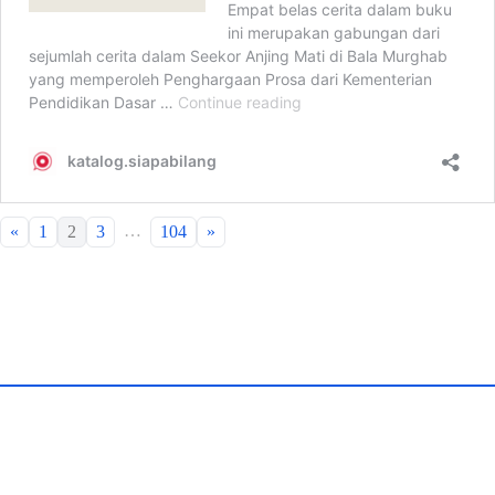
…
«
1
2
3
104
»