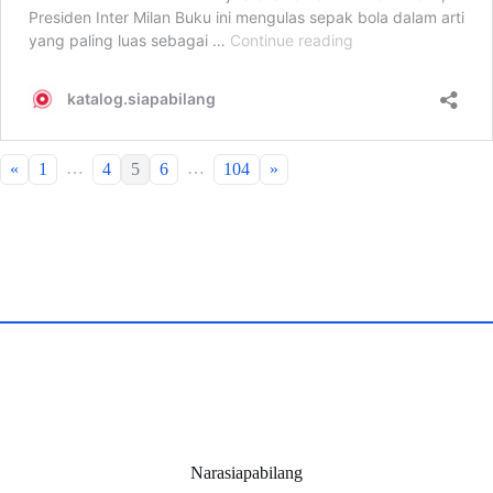
…
…
«
1
4
5
6
104
»
Narasiapabilang