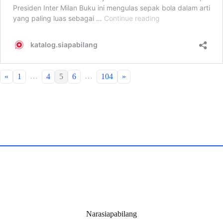
…
…
«
1
4
5
6
104
»
Narasiapabilang