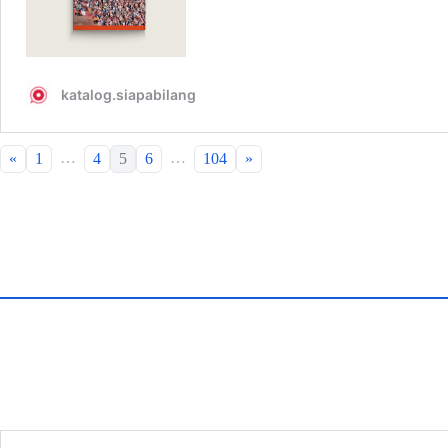
…
…
«
1
4
5
6
104
»