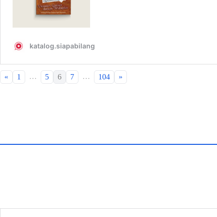
…
…
«
1
5
6
7
104
»