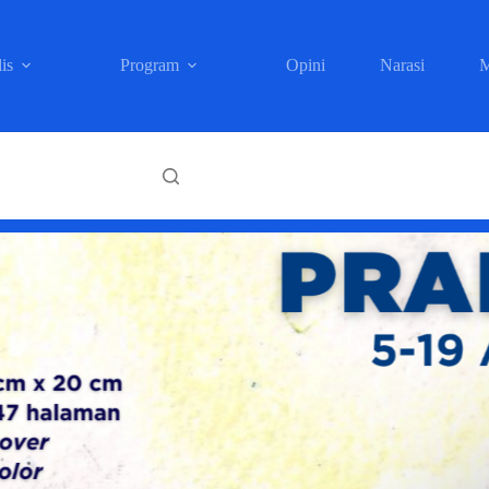
is
Program
Opini
Narasi
M