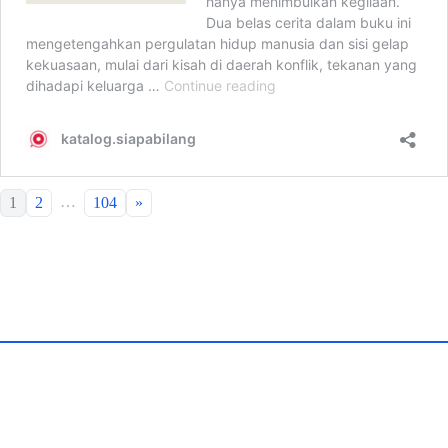
…
1
2
104
»