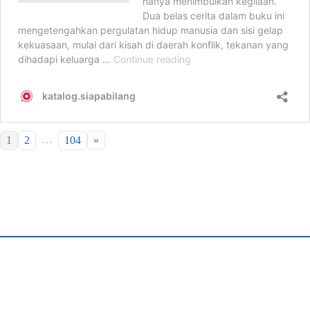
…
1
2
104
»