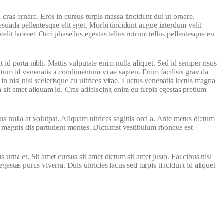
 cras ornare. Eros in cursus turpis massa tincidunt dui ut ornare.
suada pellentesque elit eget. Morbi tincidunt augue interdum velit
lit laoreet. Orci phasellus egestas tellus rutrum tellus pellentesque eu
 id porta nibh. Mattis vulputate enim nulla aliquet. Sed id semper risus
tum id venenatis a condimentum vitae sapien. Enim facilisis gravida
 nisl nisi scelerisque eu ultrices vitae. Luctus venenatis lectus magna
a sit amet aliquam id. Cras adipiscing enim eu turpis egestas pretium
 nulla at volutpat. Aliquam ultrices sagittis orci a. Ante metus dictum
t magnis dis parturient montes. Dictumst vestibulum rhoncus est
 urna et. Sit amet cursus sit amet dictum sit amet justo. Faucibus nisl
estas purus viverra. Duis ultricies lacus sed turpis tincidunt id aliquet