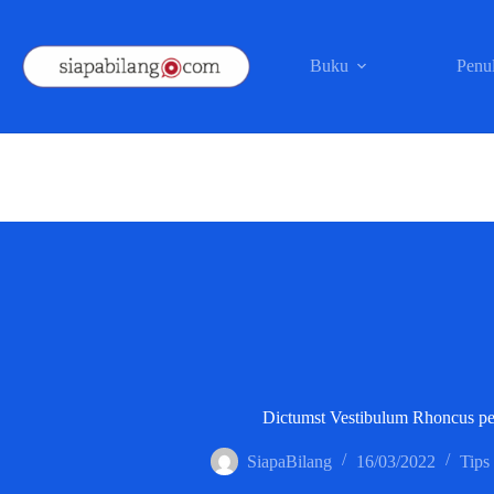
Skip
to
content
Buku
Penul
Dictumst Vestibulum Rhoncus pe
SiapaBilang
16/03/2022
Tips