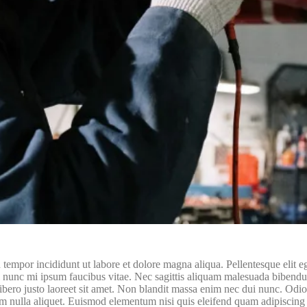
d tempor incididunt ut labore et dolore magna aliqua. Pellentesque elit
sl nunc mi ipsum faucibus vitae. Nec sagittis aliquam malesuada bibendu
. Libero justo laoreet sit amet. Non blandit massa enim nec dui nunc. Od
nim nulla aliquet. Euismod elementum nisi quis eleifend quam adipiscing 