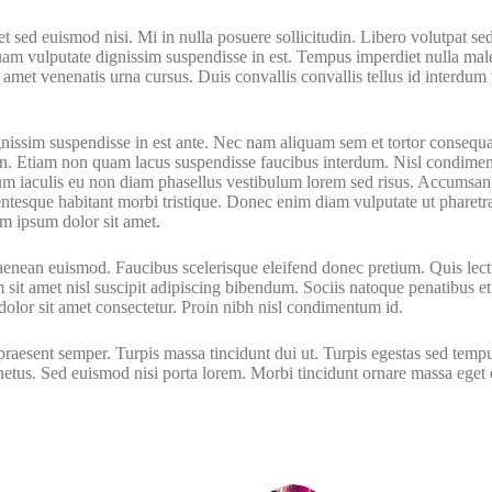
t sed euismod nisi. Mi in nulla posuere sollicitudin. Libero volutpat sed
uam vulputate dignissim suspendisse in est. Tempus imperdiet nulla male
met venenatis urna cursus. Duis convallis convallis tellus id interdum ve
nissim suspendisse in est ante. Nec nam aliquam sem et tortor consequat
 in. Etiam non quam lacus suspendisse faucibus interdum. Nisl condimen
m iaculis eu non diam phasellus vestibulum lorem sed risus. Accumsan in
lentesque habitant morbi tristique. Donec enim diam vulputate ut pharetr
em ipsum dolor sit amet.
aenean euismod. Faucibus scelerisque eleifend donec pretium. Quis lectus
 sit amet nisl suscipit adipiscing bibendum. Sociis natoque penatibus e
dolor sit amet consectetur. Proin nibh nisl condimentum id.
praesent semper. Turpis massa tincidunt dui ut. Turpis egestas sed tempus
netus. Sed euismod nisi porta lorem. Morbi tincidunt ornare massa eget eg