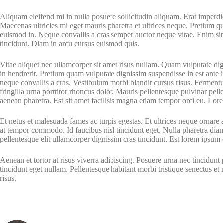
Aliquam eleifend mi in nulla posuere sollicitudin aliquam. Erat imperdie
Maecenas ultricies mi eget mauris pharetra et ultrices neque. Pretium q
euismod in. Neque convallis a cras semper auctor neque vitae. Enim sit a
tincidunt. Diam in arcu cursus euismod quis.
Vitae aliquet nec ullamcorper sit amet risus nullam. Quam vulputate dig
in hendrerit. Pretium quam vulputate dignissim suspendisse in est ante
neque convallis a cras. Vestibulum morbi blandit cursus risus. Fermentu
fringilla urna porttitor rhoncus dolor. Mauris pellentesque pulvinar pel
aenean pharetra. Est sit amet facilisis magna etiam tempor orci eu. Lor
Et netus et malesuada fames ac turpis egestas. Et ultrices neque ornare 
at tempor commodo. Id faucibus nisl tincidunt eget. Nulla pharetra diam
pellentesque elit ullamcorper dignissim cras tincidunt. Est lorem ipsum 
Aenean et tortor at risus viverra adipiscing. Posuere urna nec tincidunt 
tincidunt eget nullam. Pellentesque habitant morbi tristique senectus et 
risus.