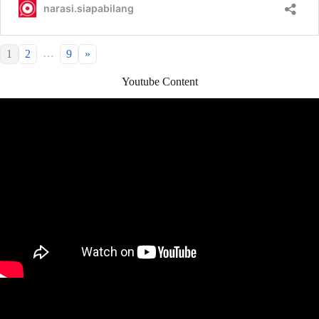
…
1
2
9
»
Youtube Content