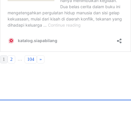
…
1
2
104
»