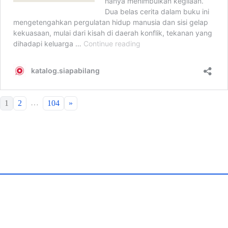
…
1
2
104
»