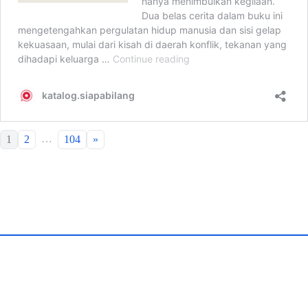
…
1
2
104
»