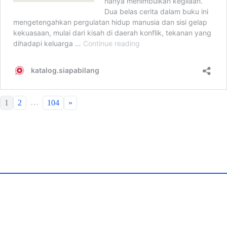
…
1
2
104
»