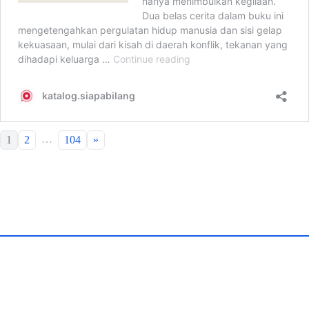
…
1
2
104
»