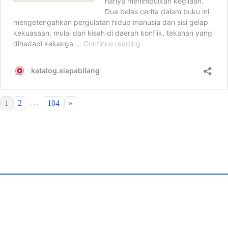
…
1
2
104
»